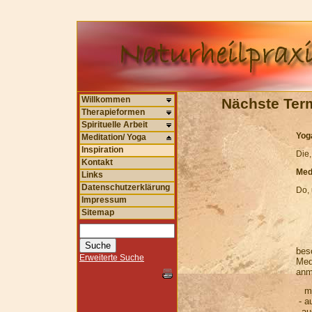
Willkommen
Nächste Ter
Therapieformen
Spirituelle Arbeit
Yog
Meditation/ Yoga
Inspiration
Die,
Kontakt
Medi
Links
Datenschutzerklärung
Do, 
Impressum
Sitemap
bes
Erweiterte Suche
Med
anm
med
- a
- a