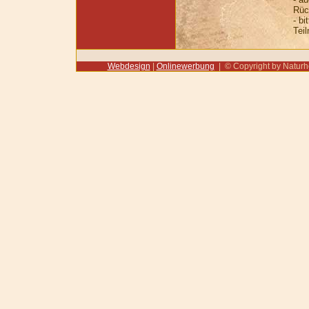
Rüc
- b
Tei
Webdesign
|
Onlinewerbung
| © Copyright by Naturhei